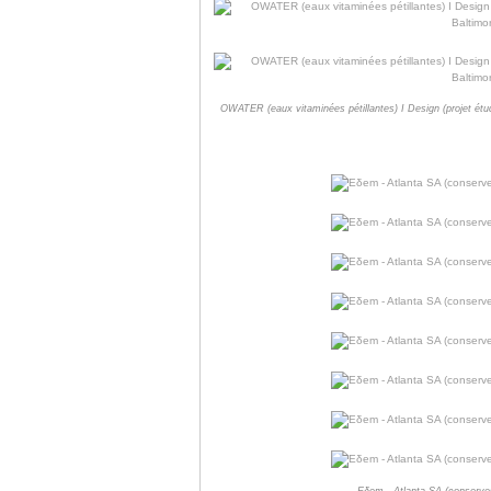
OWATER (eaux vitaminées pétillantes) I Design (projet étudi