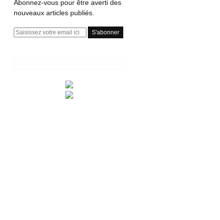
Abonnez-vous pour être averti des
nouveaux articles publiés.
E
m
a
i
l