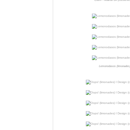
Eδem - Atlanta SA (conserve
Lemonodasos (limonades)