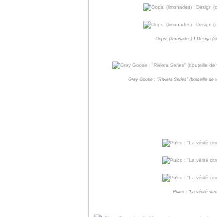
Oops! (limonades) I Design (
Grey Goose : "Riviera Series" (bouteille de 
Pulco : "La vérité ci