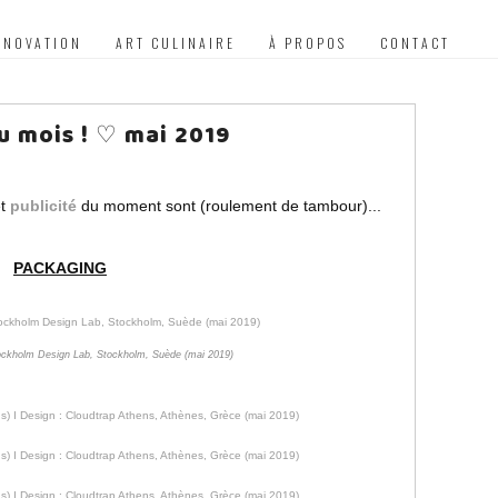
NNOVATION
ART CULINAIRE
À PROPOS
CONTACT
u mois ! ♡ mai 2019
t
publicité
du moment sont (roulement de tambour)...
PACKAGING
tockholm Design Lab, Stockholm, Suède (mai 2019)