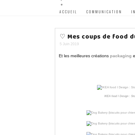
ACCUEIL
COMMUNICATION
I
♡ Mes coups de food d
5 Juin 2019
Et les meilleures créations
packaging
e
IKEA food I Design : S