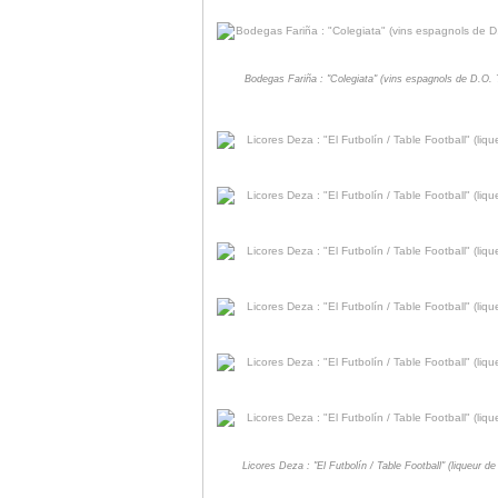
Bodegas Fariña : "Colegiata" (vins espagnols de D.O.
Licores Deza : "El Futbolín / Table Football" (liqueur