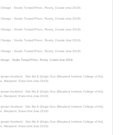
) I Design : Studio Tumpić/Prenc, Rovinj, Croatie (mai 2019)