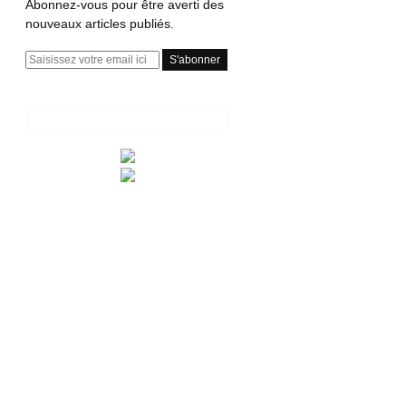
Abonnez-vous pour être averti des
nouveaux articles publiés.
E
m
a
i
l