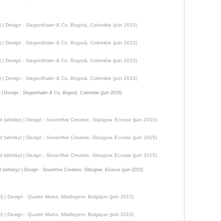
e) | Design : Siegenthaler & Co, Bogotá, Colombie (juin 2015)
d (whisky) | Design : Sevenfive Creative, Glasgow, Ecosse (juin 2015)