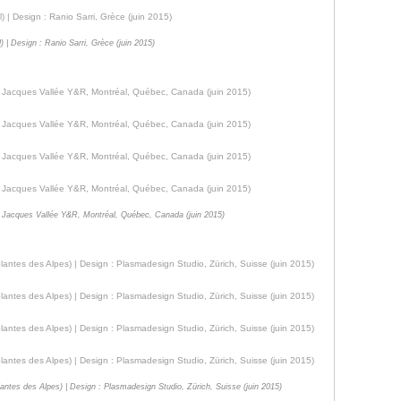
 | Design : Ranio Sarri, Grèce (juin 2015)
nt- Jacques Vallée Y&R, Montréal, Québec, Canada (juin 2015)
plantes des Alpes) | Design : Plasmadesign Studio, Zürich, Suisse (juin 2015)