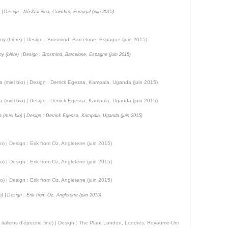
n) | Design : NósNaLinha, Coimbro, Portugal (juin 2015)
y (bière) | Design : Brosmind, Barcelone, Espagne (juin 2015)
miel bio) | Design : Derrick Egessa, Kampala, Uganda (juin 2015)
io) | Design : Erik from Oz, Angleterre (juin 2015)