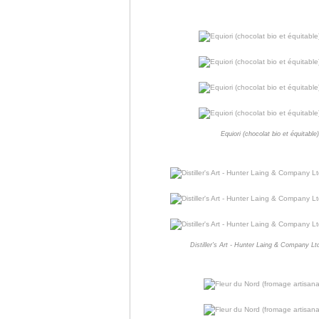
Equiori (chocolat bio et équitabl
Distiller's Art - Hunter Laing & Company Lt