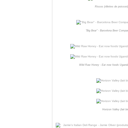
Riscos (rillettes de poisso
"Big Bear" - Barcelona Beer Compan
Wild Raw Honey - Eat now foods Uganda (
Horizon Valley (lait b