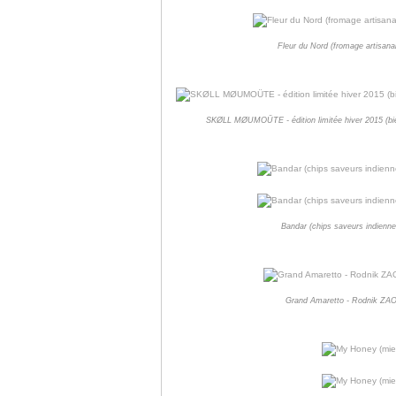
Fleur du Nord (fromage artisana
SKØLL MØUMOÜTE - édition limitée hiver 2015 (bière
Bandar (chips saveurs indiennes
Grand Amaretto - Rodnik ZAO 