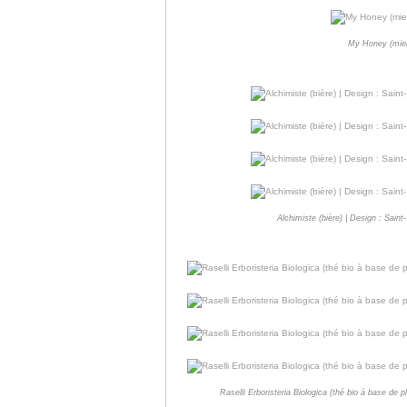
My Honey (miel)
Alchimiste (bière) | Design : Sai
Raselli Erboristeria Biologica (thé bio à base de 