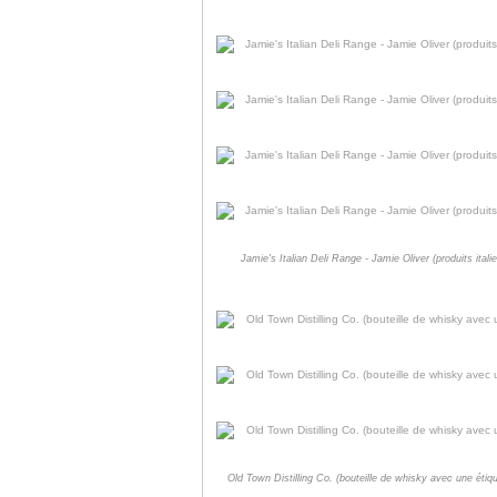
Jamie's Italian Deli Range - Jamie Oliver (produits ital
Old Town Distilling Co. (bouteille de whisky avec une étiq