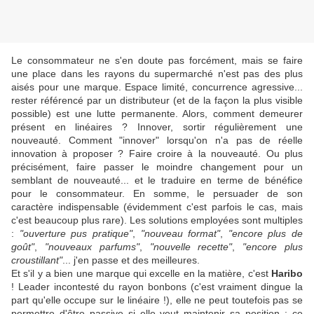
Le consommateur ne s'en doute pas forcément, mais se faire
une place dans les rayons du supermarché n'est pas des plus
aisés pour une marque. Espace limité, concurrence agressive...
rester référencé par un distributeur (et de la façon la plus visible
possible) est une lutte permanente. Alors, comment demeurer
présent en linéaires ? Innover, sortir
régulièrement
une
nouveauté. Comment "innover" lorsqu'on n'a pas de réelle
innovation à proposer ? Faire croire à la nouveauté. Ou plus
précisément, faire passer le moindre changement pour un
semblant de nouveauté... et le traduire en terme de bénéfice
pour le consommateur.
En somme, le persuader de son
caractère indispensable (évidemment c'est parfois le cas, mais
c'est beaucoup plus rare).
Les solutions employées sont multiples
:
"ouverture pus pratique"
,
"nouveau format"
,
"encore plus de
goût"
,
"nouveaux parfums"
,
"nouvelle recette"
,
"encore plus
croustillant"
... j'en passe et des meilleures.
Et s'il y a bien une marque qui excelle en la matière, c'est
Haribo
! Leader incontesté du rayon bonbons (c'est vraiment dingue la
part qu'elle occupe sur le linéaire !), elle ne peut toutefois pas se
permettre d'être passive si elle veut maintenir sa position : ce