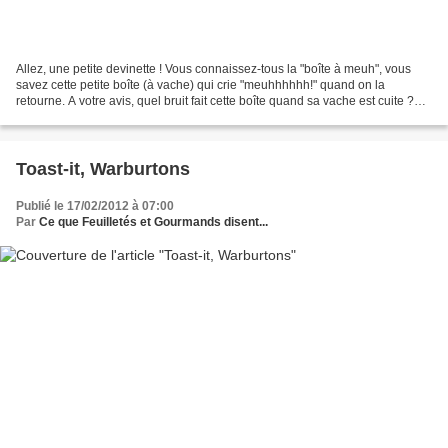
Allez, une petite devinette ! Vous connaissez-tous la "boîte à meuh", vous
savez cette petite boîte (à vache) qui crie "meuhhhhhh!" quand on la
retourne. A votre avis, quel bruit fait cette boîte quand sa vache est cuite ?
(Réponse : "Hummmmm Charal"...
Toast-it, Warburtons
Publié le 17/02/2012 à 07:00
Par
Ce que Feuilletés et Gourmands disent...