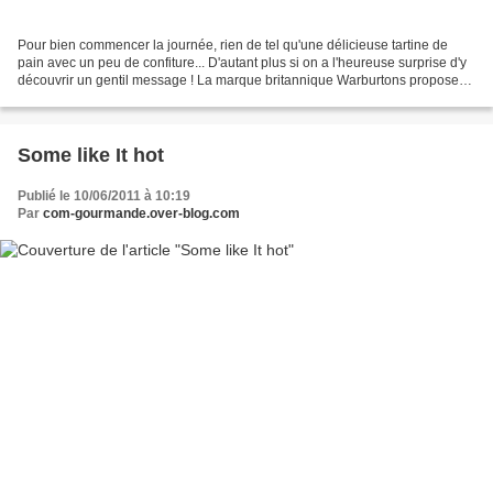
Pour bien commencer la journée, rien de tel qu'une délicieuse tartine de
pain avec un peu de confiture... D'autant plus si on a l'heureuse surprise d'y
découvrir un gentil message ! La marque britannique Warburtons propose
une petite application sur sa...
Some like It hot
Publié le 10/06/2011 à 10:19
Par
com-gourmande.over-blog.com