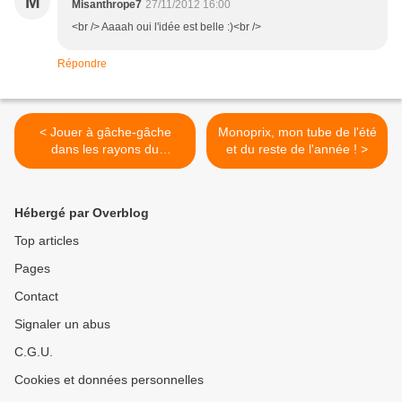
M
Misanthrope7
27/11/2012 16:00
<br /> Aaaah oui l'idée est belle :)<br />
Répondre
< Jouer à gâche-gâche
Monoprix, mon tube de l'été
dans les rayons du
et du reste de l'année ! >
Monoprix
Hébergé par Overblog
Top articles
Pages
Contact
Signaler un abus
C.G.U.
Cookies et données personnelles