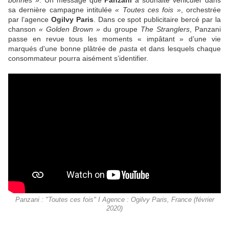
bonnes »
. Un message que
Panzani
a souhaité véhiculer dans
sa dernière campagne intitulée
« Toutes ces fois »
, orchestrée
par l’agence
Ogilvy Paris
. Dans ce spot publicitaire bercé par la
chanson
« Golden Brown »
du groupe
The Stranglers
, Panzani
passe en revue tous les moments « impâtant » d’une vie
marqués d'une bonne plâtrée de
pasta
et dans lesquels chaque
consommateur pourra aisément s’identifier.
Panzani : "Toutes ces fois" I Agence : Ogilvy Paris, France (février
2020)