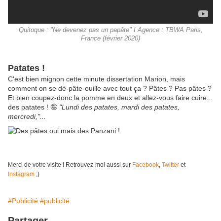
Quitoque : "Ne devenez pas un papâte" I Agence : TBWA Paris,
France (février 2020)
Patates !
C'est bien mignon cette minute dissertation Marion, mais
comment on se dé-pâte-ouille avec tout ça ? Pâtes ? Pas pâtes ?
Et bien coupez-donc la pomme en deux et allez-vous faire cuire...
des patates ! 🤪
"Lundi des patates, mardi des patates,
mercredi,"...
Merci de votre visite ! Retrouvez-moi aussi sur
Facebook
,
Twitter
et
Instagram
;)
#Publicité
#publicité
Partager