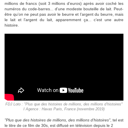
millions de francs (soit 3 millions d’euros) après avoir coché les
numéros du code-barres... d’une modeste bouteille de lait. Peut-
être qu’on ne peut pas avoir le beurre et l’argent du beurre, mais
le lait et l’argent du lait, apparemment ça... c’est une autre
histoire.
FDJ Loto : "Plus que des histoires de millions, des millions d’histoires"
I Agence : Havas Paris, France (novembre 2019)
"Plus que des histoires de millions, des millions d’histoires"
, tel est
le titre de ce film de 30s, est diffusé en télévision depuis le 2