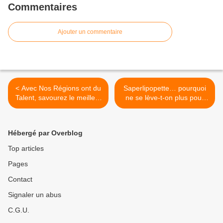
Commentaires
Ajouter un commentaire
< Avec Nos Régions ont du
Saperlipopette… pourquoi
Talent, savourez le meilleur
ne se lève-t-on plus pour
du patrimoine français...
Danette ?! >
pour une bouchée de pain !
Hébergé par Overblog
Top articles
Pages
Contact
Signaler un abus
C.G.U.