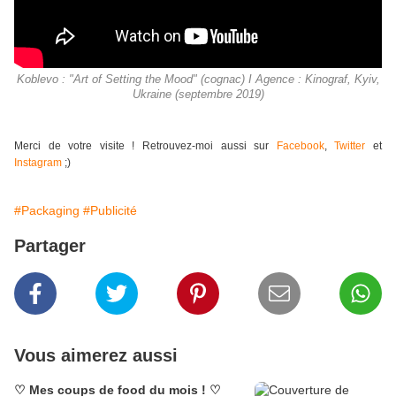
Koblevo : "Art of Setting the Mood" (cognac) I Agence : Kinograf, Kyiv,
Ukraine (septembre 2019)
Merci de votre visite ! Retrouvez-moi aussi sur
Facebook
,
Twitter
et
Instagram
;)
#Packaging
#Publicité
Partager
Vous aimerez aussi
♡ Mes coups de food du mois ! ♡