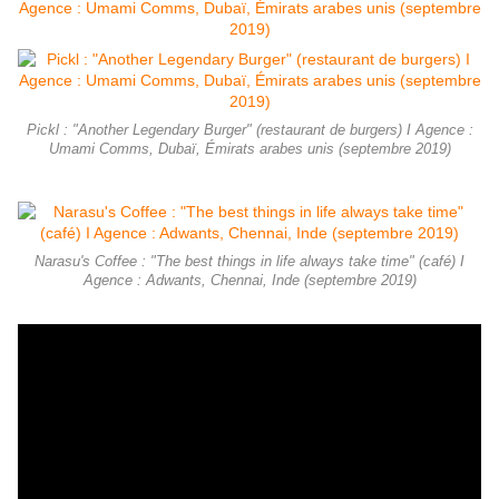
Pickl : "Another Legendary Burger" (restaurant de burgers) I Agence :
Umami Comms, Dubaï, Émirats arabes unis (septembre 2019)
Narasu's Coffee : "The best things in life always take time" (café) I
Agence : Adwants, Chennai, Inde (septembre 2019)