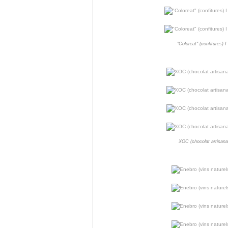
"Coloreat" (confitures)
XOC (chocolat artisana