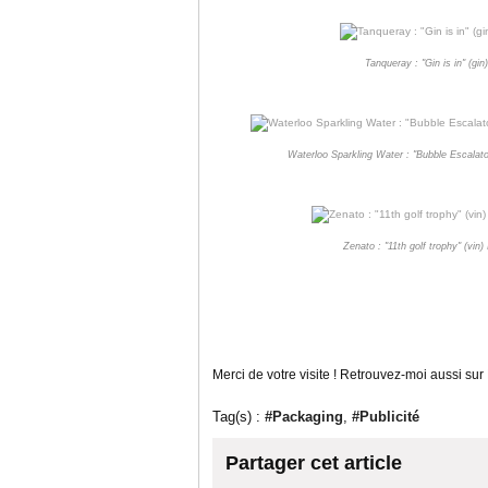
Tanqueray : "Gin is in" (g
Waterloo Sparkling Water : "Bubble Escalator
Zenato : "11th golf trophy" (vin
Merci de votre visite ! Retrouvez-moi aussi sur
Tag(s) :
#Packaging
,
#Publicité
Partager cet article