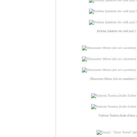
Kickbar (tablette de café pur) 
Obsession Wines (vin en canettes) I
Fattoria Teatina (huile d'oliv