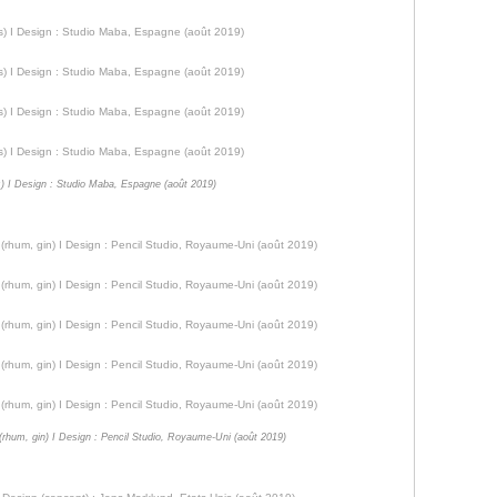
s) I Design : Studio Maba, Espagne (août 2019)
a" (rhum, gin) I Design : Pencil Studio, Royaume-Uni (août 2019)