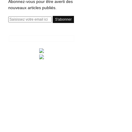
Abonnez-vous pour être averti des
nouveaux articles publiés.
E
m
a
i
l