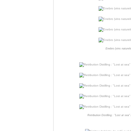
Enebro (vins naturel
Retribution Distilling : "Lost at se