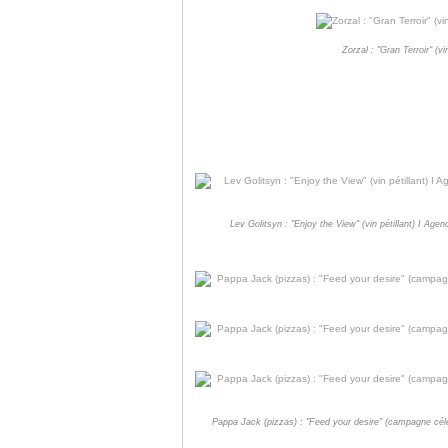
Zorzal : "Gran Terroir" (v
Lev Golitsyn : "Enjoy the View" (vin pétillant) I Ag
Pappa Jack (pizzas) : "Feed your desire" (campagne célé