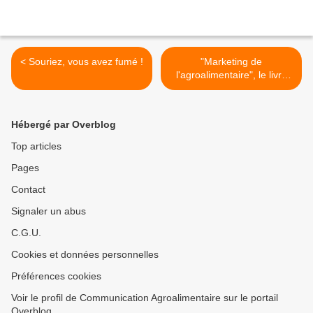
< Souriez, vous avez fumé !
"Marketing de
l'agroalimentaire", le livre
indispensable de votre
rentrée (et pas seulement
parce que j'y ai contribué) !
Hébergé par Overblog
>
Top articles
Pages
Contact
Signaler un abus
C.G.U.
Cookies et données personnelles
Préférences cookies
Voir le profil de Communication Agroalimentaire sur le portail
Overblog