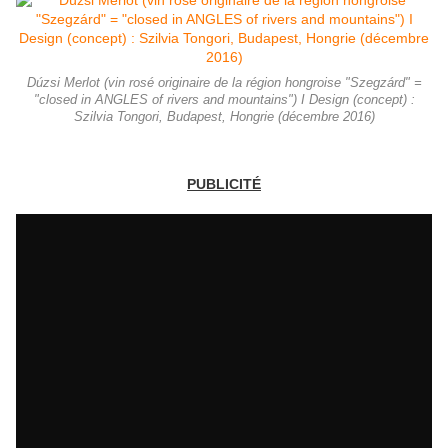
Dúzsi Merlot (vin rosé originaire de la région hongroise "Szegzárd" =
"closed in ANGLES of rivers and mountains") I Design (concept) :
Szilvia Tongori, Budapest, Hongrie (décembre 2016)
PUBLICITÉ