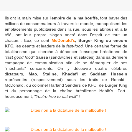
Ils ont la main mise sur l'
empire de la malbouffe
,
font baver des
millions de consommateurs à travers le monde,
monopolisent les
emplacements publicitaires dans la rue, sous les abribus et à la
télé, ont leur propre slogan ancré dans l'esprit de tout un
chacun... Eux, ce sont
McDonald's
, Burger King ou encore
KFC
,
les géants et leaders de la
fast-food.
Une certaine forme de
totalitarisme que cherche à dénoncer l'enseigne brésilienne de
"fast good food"
Sansa
(sandwiches et salades)
dans sa dernière
campagne de communication afin de se démarquer de ses
"méchants" concurrents. On y découvre quatre célèbres
dictateurs,
Mao, Staline,
Khadaf
i et
Saddam Hussein
représentés (respectivement) sous les traits de Ronald
McDonald, du colonnel
Harland Sanders
de KFC, de Burger King
et du personnage de la chaîne brésilienne Habib's. Fort
heureusement,
"You're free to eat well"
!