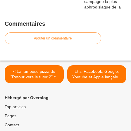
Commentaires
Ajouter un commentaire
< La fameuse pizza de
Et si Facebook, Google,
"Retour vers le futur 2" ce
Youtube et Apple lançaient
mercredi (seulement) chez
leur propre marque de
Pizza Hut !
bière ? >
Hébergé par Overblog
Top articles
Pages
Contact