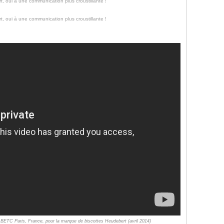
: BETC Paris, France, pour la marque de biscottes Heudebert (avril 2014)