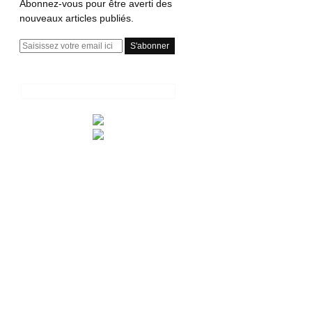
Abonnez-vous pour être averti des
nouveaux articles publiés.
E
m
a
i
l