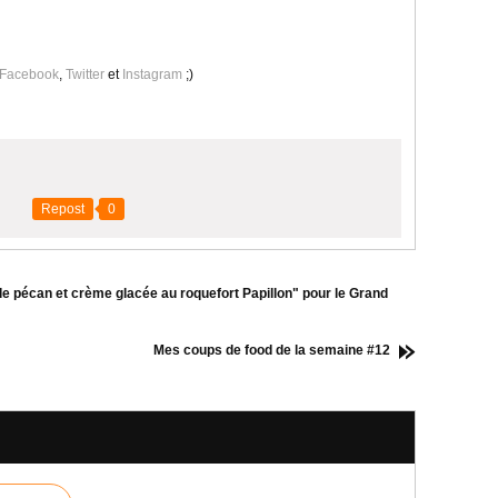
Facebook
,
Twitter
et
Instagram
;)
Repost
0
de pécan et crème glacée au roquefort Papillon" pour le Grand
Mes coups de food de la semaine #12