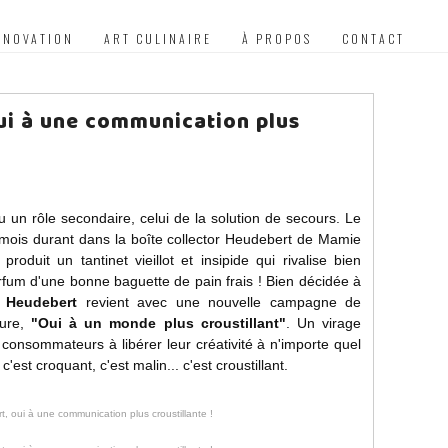
NNOVATION
ART CULINAIRE
À PROPOS
CONTACT
ui à une communication plus
u un rôle secondaire, celui de la solution de secours. Le
 mois durant dans la boîte collector Heudebert de Mamie
oduit un tantinet vieillot et insipide qui rivalise bien
 parfum d'une bonne baguette de pain frais ! Bien décidée à
e
Heudebert
revient avec une nouvelle campagne de
ture,
"Oui à un monde plus croustillant"
. Un virage
 consommateurs à libérer leur créativité à n'importe quel
st croquant, c'est malin... c'est croustillant.