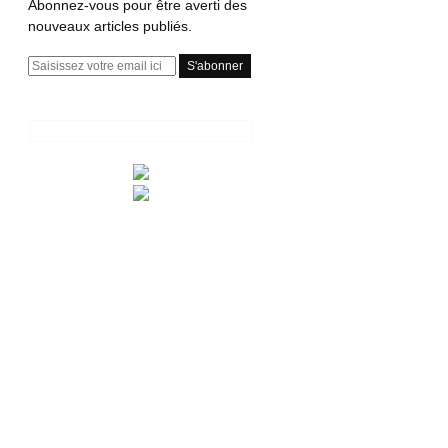
Abonnez-vous pour être averti des
nouveaux articles publiés.
E
m
a
i
l