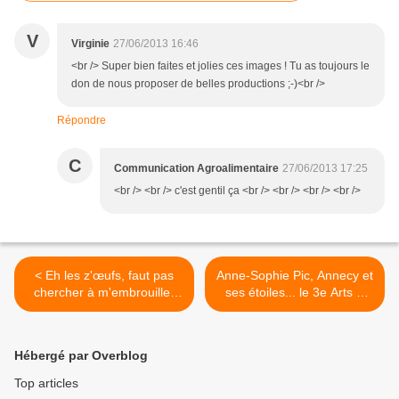
V
Virginie
27/06/2013 16:46
<br /> Super bien faites et jolies ces images ! Tu as toujours le
don de nous proposer de belles productions ;-)<br />
Répondre
C
Communication Agroalimentaire
27/06/2013 17:25
<br /> <br /> c'est gentil ça <br /> <br /> <br /> <br />
< Eh les z'œufs, faut pas
Anne-Sophie Pic, Annecy et
chercher à m'embrouiller
ses étoiles... le 3e Arts &
moi !
Gastronomie atteint des
sommets ! >
Hébergé par Overblog
Top articles