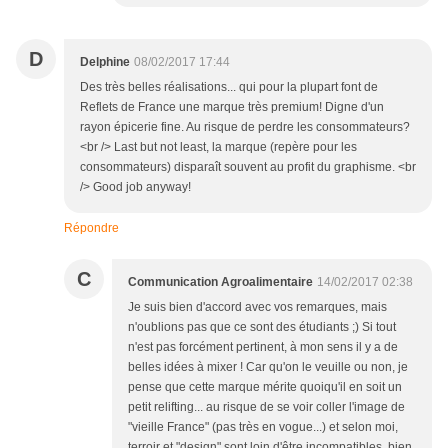
D
Delphine
08/02/2017 17:44
Des très belles réalisations... qui pour la plupart font de
Reflets de France une marque très premium! Digne d'un
rayon épicerie fine. Au risque de perdre les consommateurs?
<br /> Last but not least, la marque (repère pour les
consommateurs) disparaît souvent au profit du graphisme. <br
/> Good job anyway!
Répondre
C
Communication Agroalimentaire
14/02/2017 02:38
Je suis bien d'accord avec vos remarques, mais
n'oublions pas que ce sont des étudiants ;) Si tout
n'est pas forcément pertinent, à mon sens il y a de
belles idées à mixer ! Car qu'on le veuille ou non, je
pense que cette marque mérite quoiqu'il en soit un
petit relifting... au risque de se voir coller l'image de
"vieille France" (pas très en vogue...) et selon moi,
terroir et "design" sont loin d'être incompatibles, bien