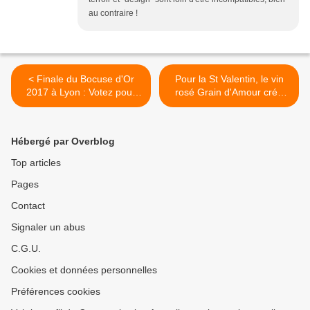
au contraire !
< Finale du Bocuse d'Or
Pour la St Valentin, le vin
2017 à Lyon : Votez pour
rosé Grain d'Amour crée
votre poster d'équipe
des étiquettes spéciales
préféré !
pour vos déclarations
d'amour ! (+ concours) >
Hébergé par Overblog
Top articles
Pages
Contact
Signaler un abus
C.G.U.
Cookies et données personnelles
Préférences cookies