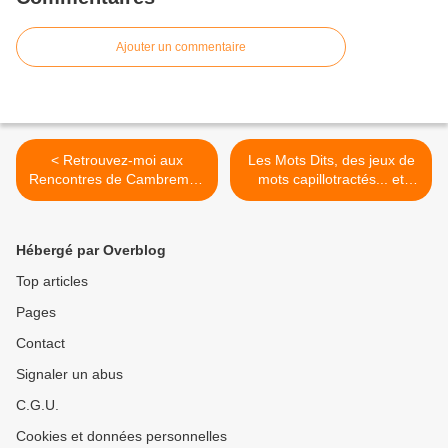
Ajouter un commentaire
< Retrouvez-moi aux
Les Mots Dits, des jeux de
Rencontres de Cambremer,
mots capillotractés... et
le festival des produits
illustrés ! >
AOC/AOP en Normandie !
Hébergé par Overblog
Top articles
Pages
Contact
Signaler un abus
C.G.U.
Cookies et données personnelles