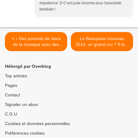
impatience :D C'est juste énorme pour l'anecdote
familiale !
< ♪ Des portraits de stars
Le Beaujolais nouveau
de la musique avec des
2014, un grand cru ? Il faut
corn flakes pour un réveil
le voir pour le boire ! >
en fanfare !
Hébergé par Overblog
Top articles
Pages
Contact
Signaler un abus
C.G.U.
Cookies et données personnelles
Préférences cookies