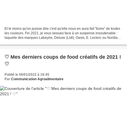
Et le moins qu'on puisse dire c'est qu'elle nous en aura fait "boire" de toutes
les couleurs. Fin 2021, je vous laissais face à un suspense insoutenable :
laquelle des marques Labeyrie, Deluxe (Lidl), Oasis, E. Leclerc ou Nordland
méritait La Casserole...
♡ Mes derniers coups de food créatifs de 2021 !
♡
Publié le 06/01/2022 à 18:45
Par
Communication Agroalimentaire