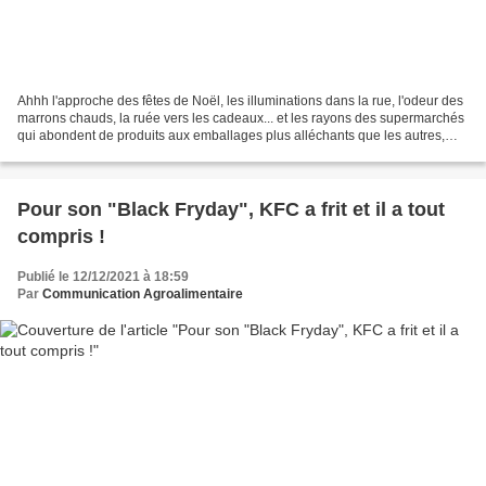
Ahhh l'approche des fêtes de Noël, les illuminations dans la rue, l'odeur des
marrons chauds, la ruée vers les cadeaux... et les rayons des supermarchés
qui abondent de produits aux emballages plus alléchants que les autres,
mais pas toujours très honnêtes....
Pour son "Black Fryday", KFC a frit et il a tout
compris !
Publié le 12/12/2021 à 18:59
Par
Communication Agroalimentaire