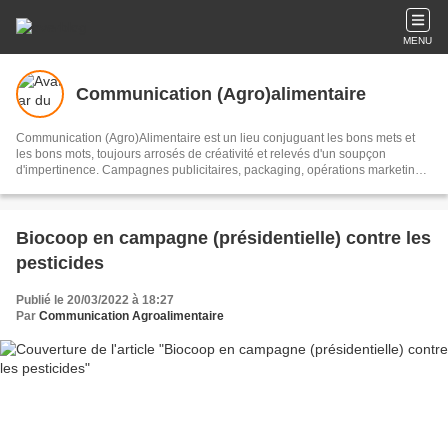
MENU
Communication (Agro)alimentaire
Communication (Agro)Alimentaire est un lieu conjuguant les bons mets et
les bons mots, toujours arrosés de créativité et relevés d'un soupçon
d'impertinence. Campagnes publicitaires, packaging, opérations marketing,
innovations et tendances (agro)alimentaires, design culinaire... en somme,
les actualités les plus food qui donnent les mots à la bouche !
Biocoop en campagne (présidentielle) contre les
pesticides
Publié le 20/03/2022 à 18:27
Par
Communication Agroalimentaire