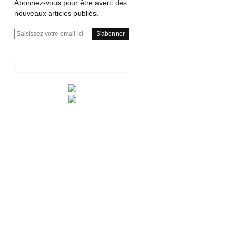
Abonnez-vous pour être averti des
nouveaux articles publiés.
E
m
a
i
l