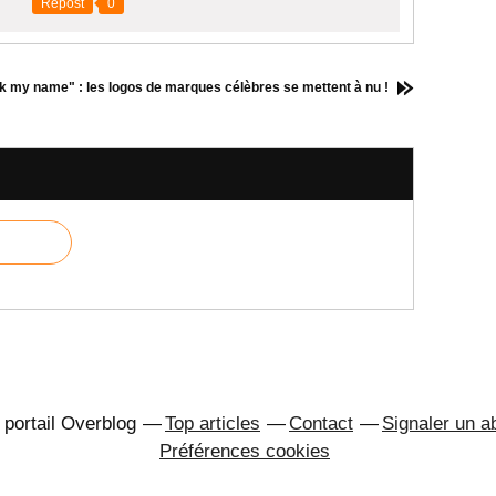
Repost
0
k my name" : les logos de marques célèbres se mettent à nu !
 portail Overblog
Top articles
Contact
Signaler un 
Préférences cookies