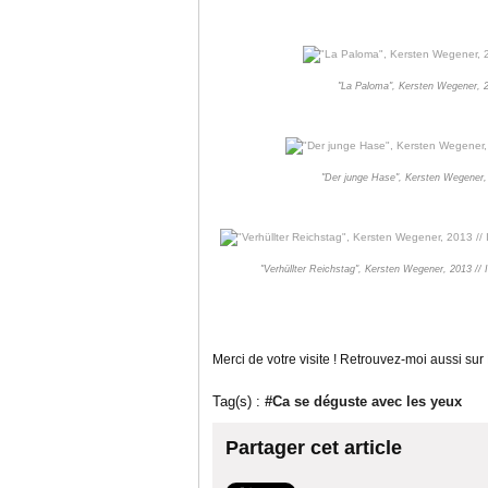
"La Paloma", Kersten Wegener, 20
"Der junge Hase", Kersten Wegener, 2
"Verhüllter Reichstag", Kersten Wegener, 2013 // 
Merci de votre visite ! Retrouvez-moi aussi sur
Tag(s) :
#Ca se déguste avec les yeux
Partager cet article