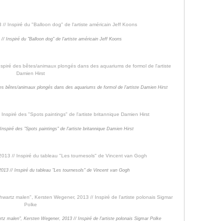
/ Inspiré du "Balloon dog" de l'artiste américain Jeff Koons
des bêtes/animaux plongés dans des aquariums de formol de l'artiste Damien Hirst
Inspiré des "Spots paintings" de l'artiste britannique Damien Hirst
13 // Inspiré du tableau "Les tournesols" de Vincent van Gogh
z malen", Kersten Wegener, 2013 // Inspiré de l'artiste polonais Sigmar Polke