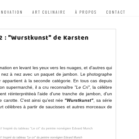
NNOVATION
ART CULINAIRE
À PROPOS
CONTACT
2 : "Wurstkunst" de Karsten
ination en levant les yeux vers les nuages, et d'autres qui
ant nez à nez avec un paquet de jambon. Le photographe
r
appartient à la seconde catégorie. En tous cas depuis
son supermarché, il a cru reconnaître
"Le Cri"
, la célèbre
ent réinterprétéeà l'aide d'une tranche de jambon, d'un
 carotte. C'est ainsi qu'est née
"Wurstkunst"
, sa série
rt célèbres à partir de saucisses et autres morceaux de
/ Inspiré du tableau "Le cri" du peintre norvégien Edvard Munch