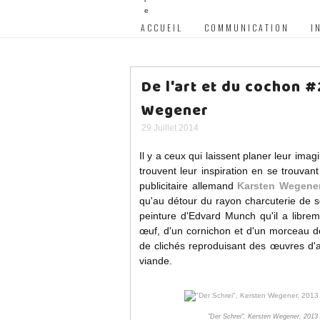
ACCUEIL
COMMUNICATION
I
De l'art et du cochon #
Wegener
29 Juillet 2014
Il y a ceux qui laissent planer leur imag
trouvent leur inspiration en se trouv
publicitaire allemand
Karsten Wegene
qu'au détour du rayon charcuterie de 
peinture d'Edvard Munch qu'il a librem
œuf, d'un cornichon et d'un morceau de
de clichés reproduisant des œuvres d'a
viande.
"Der Schrei", Kersten Wegener, 2013 /